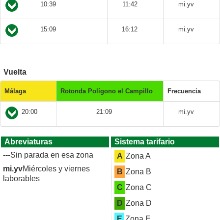
10:39
11:42
mi.yv
15:09
16:12
mi.yv
Vuelta
Málaga
Rotonda Polígono el Campillo
Frecuencia
20:00
21:09
mi.yv
Abreviaturas
Sistema tarifario
---
Sin parada en esa zona
A
Zona A
mi.yv
Miércoles y viernes
B
Zona B
laborables
C
Zona C
D
Zona D
E
Zona E