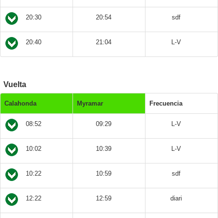
20:30
20:54
sdf
20:40
21:04
L-V
Vuelta
Calahonda
Myramar
Frecuencia
08:52
09:29
L-V
10:02
10:39
L-V
10:22
10:59
sdf
12:22
12:59
diari