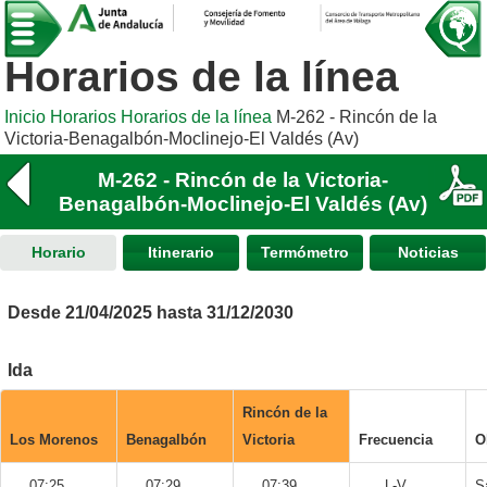
Horarios de la línea
Inicio
Horarios
Horarios de la línea
M-262 - Rincón de la
Victoria-Benagalbón-Moclinejo-El Valdés (Av)
M-262 - Rincón de la Victoria-
Benagalbón-Moclinejo-El Valdés (Av)
Horario
Itinerario
Termómetro
Noticias
Desde 21/04/2025 hasta 31/12/2030
Ida
Rincón de la
Los Morenos
Benagalbón
Victoria
Frecuencia
O
07:25
07:29
07:39
L-V
S