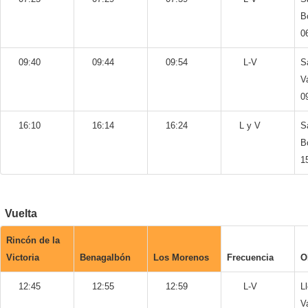
B
0
09:40
09:44
09:54
L-V
S
V
0
16:10
16:14
16:24
L y V
S
B
1
Vuelta
Rincón de la
Victoria
Benagalbón
Los Morenos
Frecuencia
O
12:45
12:55
12:59
L-V
L
V