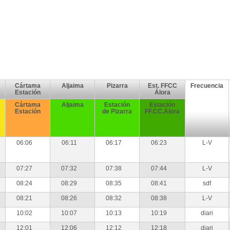
Cártama
Aljaima
Pizarra
Est. FFCC
Frecuencia
Estación
Álora
Cártama
Aljaima
Estación
Estación
Estación
de Pizarra
FF.CC.Álora
06:06
06:11
06:17
06:23
L-V
07:27
07:32
07:38
07:44
L-V
08:24
08:29
08:35
08:41
sdf
08:21
08:26
08:32
08:38
L-V
10:02
10:07
10:13
10:19
diari
12:01
12:06
12:12
12:18
diari