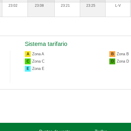
23:02
23:08
23:21
23:25
L-V
Sistema tarifario
A
Zona A
B
Zona B
C
Zona C
D
Zona D
E
Zona E