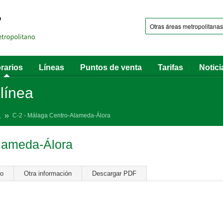
rarios
Líneas
Puntos de venta
Tarifas
Notici
 línea
a
C-2 - Málaga Centro-Alameda-Álora
lameda-Álora
ro
Otra información
Descargar PDF