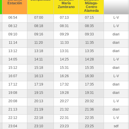
Estación
María
Málaga-
Zambrano
Centro
Alameda
06:54
07:00
07:13
07:15
L-V
08:12
08:18
08:31
08:35
L-V
09:10
09:16
09:29
09:33
diari
11:14
11:20
11:33
11:35
diari
13:12
13:18
13:31
13:35
diari
14:05
14:11
14:25
14:28
L-V
15:12
15:18
15:31
15:35
diari
16:07
16:13
16:26
16:30
L-V
17:12
17:19
17:32
17:35
diari
19:08
19:15
19:28
19:31
diari
20:08
20:13
20:27
20:32
L-V
21:13
21:19
21:32
21:36
diari
22:12
22:18
22:31
22:35
L-V
23:04
23:10
23:23
23:25
sdf