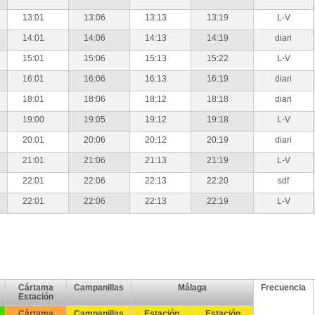
13:01
13:06
13:13
13:19
L-V
14:01
14:06
14:13
14:19
diari
15:01
15:06
15:13
15:22
L-V
16:01
16:06
16:13
16:19
diari
18:01
18:06
18:12
18:18
diari
19:00
19:05
19:12
19:18
L-V
20:01
20:06
20:12
20:19
diari
21:01
21:06
21:13
21:19
L-V
22:01
22:06
22:13
22:20
sdf
22:01
22:06
22:13
22:19
L-V
Cártama
Campanillas
Málaga
Frecuencia
Estación
Cártama
Campanillas
Estación
Estación