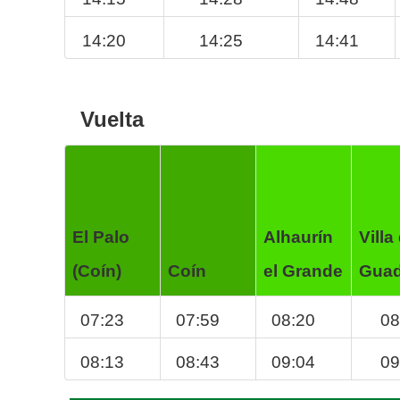
14:20
14:25
14:41
Vuelta
El Palo
Alhaurín
Villa
(Coín)
Coín
el Grande
Guad
07:23
07:59
08:20
08
08:13
08:43
09:04
09