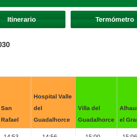
Itinerario
Termómetro
030
Hospital Valle
San
del
Villa del
Alhau
Rafael
Guadalhorce
Guadalhorce
el Gr
14:53
14:56
15:00
15:0