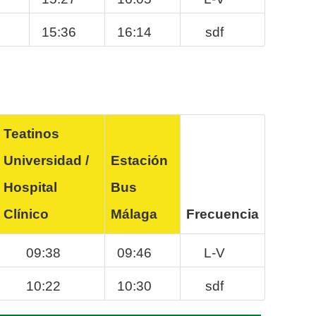
2
15:36
16:14
sdf
Teatinos
Universidad /
Estación
Hospital
Bus
Clínico
Málaga
Frecuencia
09:38
09:46
L-V
10:22
10:30
sdf