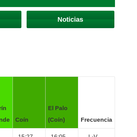
Noticias
rín
El Palo
ande
Coín
(Coín)
Frecuencia
6
15:27
16:05
L-V