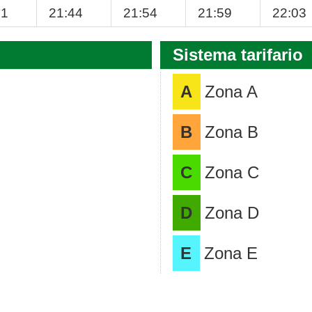
41
21:44
21:54
21:59
22:03
Sistema tarifario
A
Zona A
B
Zona B
C
Zona C
D
Zona D
E
Zona E