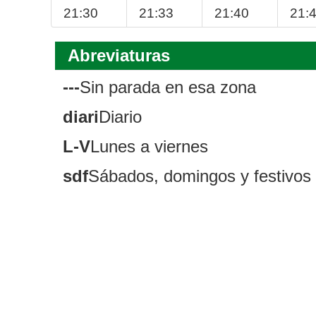
21:30
21:33
21:40
21:
Abreviaturas
---
Sin parada en esa zona
diari
Diario
L-V
Lunes a viernes
sdf
Sábados, domingos y festivos