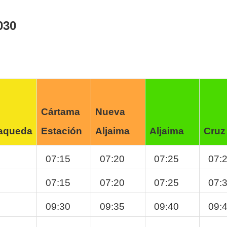
030
Cártama
Nueva
Maqueda
Estación
Aljaima
Aljaima
Cruz
07:15
07:20
07:25
07:
07:15
07:20
07:25
07:
09:30
09:35
09:40
09: