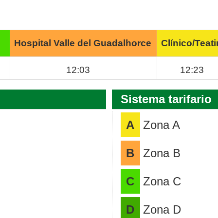
Hospital Valle del Guadalhorce
Clínico/Teat
12:03
12:23
Sistema tarifario
A
Zona A
B
Zona B
C
Zona C
D
Zona D