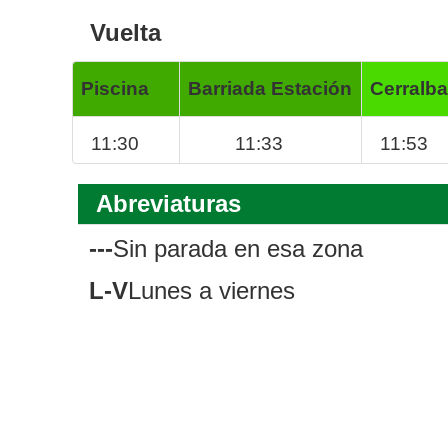
Vuelta
Piscina
Barriada Estación
Cerralba
11:30
11:33
11:53
Abreviaturas
---
Sin parada en esa zona
L-V
Lunes a viernes