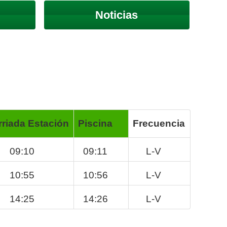
Noticias
rriada Estación
Piscina
Frecuencia
09:10
09:11
L-V
10:55
10:56
L-V
14:25
14:26
L-V