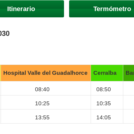
Itinerario
Termómetro
030
Hospital Valle del Guadalhorce
Cerralba
Ba
08:40
08:50
10:25
10:35
13:55
14:05