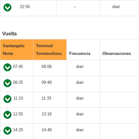
22:50
--
diari
Vuelta
Santangelo
Terminal
Norte
Torremolinos
Frecuencia
Observaciones
07:45
08:08
diari
09:25
09:48
diari
11:10
11:33
diari
12:55
13:18
diari
14:25
14:48
diari