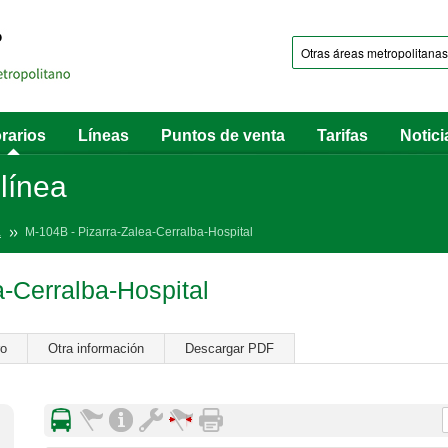
rarios
Líneas
Puntos de venta
Tarifas
Notici
 línea
a
M-104B - Pizarra-Zalea-Cerralba-Hospital
-Cerralba-Hospital
ro
Otra información
Descargar PDF