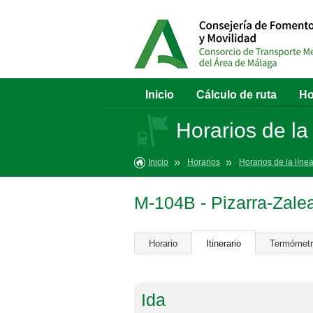
Inicio
Cálculo de ruta
Ho
Horarios de la
Inicio
Horarios
Horarios de la líne
M-104B - Pizarra-Zalea
Horario
Itinerario
Termómet
Ida