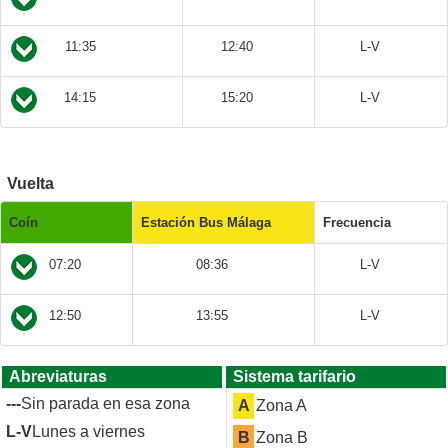
11:35
12:40
L-V
14:15
15:20
L-V
Vuelta
Coín
Estación Bus Málaga
Frecuencia
07:20
08:36
L-V
12:50
13:55
L-V
Abreviaturas
Sistema tarifario
---
Sin parada en esa zona
A
Zona A
L-V
Lunes a viernes
B
Zona B