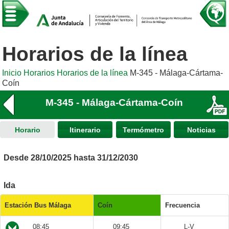
Horarios de la línea
Inicio
Horarios
Horarios de la línea
M-345 - Málaga-Cártama-
Coín
M-345 - Málaga-Cártama-Coín
Horario
Itinerario
Termómetro
Noticias
Desde 28/10/2025 hasta 31/12/2030
Ida
Estación Bus Málaga
Coín
Frecuencia
08:45
09:45
L-V