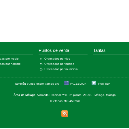
Puntos de venta
Tarifas
das por medio
Ordenados por tipo
das por nombre
Ordenados por núcleo
Ordenados por municipio
También puede encontrarnos en:
FACEBOOK
TWITTER
Área de Málaga:
Alameda Principal nº11, 2ª planta, 29001 - Málaga, Málaga
Teléfonos: 902450550