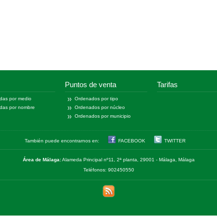
Puntos de venta
Tarifas
das por medio
Ordenados por tipo
das por nombre
Ordenados por núcleo
Ordenados por municipio
También puede encontrarnos en:
FACEBOOK
TWITTER
Área de Málaga:
Alameda Principal nº11, 2ª planta, 29001 - Málaga, Málaga
Teléfonos: 902450550